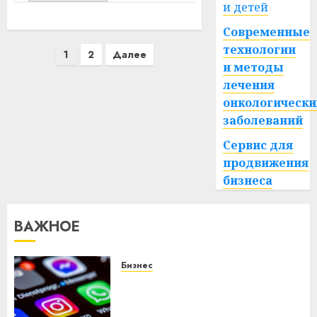
и детей
Современные
Пагинация
технологии
1
2
Далее
и методы
записей
лечения
онкологически
заболеваний
Сервис для
продвижения
бизнеса
ВАЖНОЕ
Бизнес
Meta и BlackRock вложат $14
млрд в строительство
центра искусственного