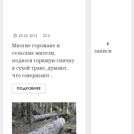
профи
Экологи напоминают
декабря
важне
жителям Витебского
отмечается
сложн
района, что выжигание
Всемирный
лечен
сухой растительности
запрещено
день борьбы
21.07.202
со СПИДом
25.03.2012
0
0
Егор
к
Многие горожане и
записи
сельские жители,
Сладкое дело
поднося горящую спичку
по душе —
к сухой траве, думают,
пчеловодство
что совершают...
— много лет
назад выбрал
ПОДРОБНЕЕ
себе житель
д. Бибиревка
Витебского
района
Владимир
Комаров