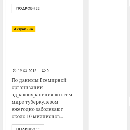
#подорожание
ПОДРОБНЕЕ
#польша
#путешествие
Актуально
#работа
В Витебской области
принята госпрограмма
#россия
«Туберкулез» на 2010-
2014 гг.
#сигарета
19.03.2012
0
#собака
По данным Всемирной
организации
#сон
здравоохранения во всем
#строительство
мире туберкулезом
ежегодно заболевают
#сша
около 10 миллионов...
#телефон
ПОДРОБНЕЕ