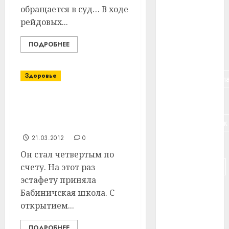
обращается в суд… В ходе
#банк
рейдовых...
#беларусь
ПОДРОБНЕЕ
#бизнес
Здоровье
#брестская_обла
#германия
В Витебском районе
открылся клуб юных
#дальнобойщик
олимпийцев
21.03.2012
0
#деньга
Он стал четвертым по
#долгожитель
счету. На этот раз
эстафету приняла
#животное
Бабиничская школа. C
открытием...
#зарплата
ПОДРОБНЕЕ