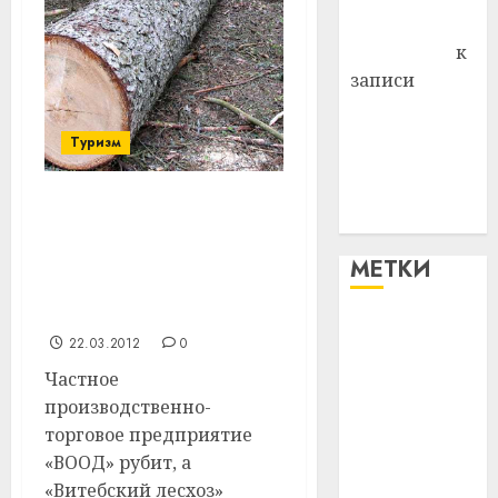
Антонина
Федоровна
к
записи
Поможем
вместе Насте
Туризм
Питерской
победить
На территории
болезнь
Витебского района был
выявлен факт
МЕТКИ
незаконной рубки
деревьев
#blizko
22.03.2012
0
Частное
#tochka
производственно-
#авто
торговое предприятие
«ВООД» рубит, а
#алкоголь
«Витебский лесхоз»