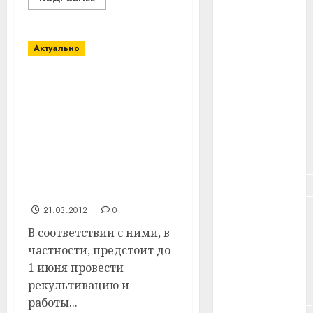
#здоровье
#ип
Актуально
#кража
В Витебском районе
#кредит
утверждены
мероприятия по
#курс_валют
наведению порядка на
земле и
#налог
благоустройству
населенных пунктов на
#недвижимость
2012 год.
21.03.2012
0
#новости
компаний
В соответствии с ними, в
частности, предстоит до
#пенсия
1 июня провести
рекультивацию и
#питание
работы...