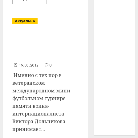
#технологии
Актуально
#умер
#учёный
История спортивных
взаимоотношений г. п.
#цена
Руба и Смоленщины
началась с 2002 года
Брест
19.03.2012
0
Именно с тех пор в
Китай
ветеранском
гибель
международном мини-
футбольном турнире
интерьер
памяти воина-
интернационалиста
медицина
Виктора Дольникова
спорт
принимает...