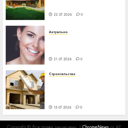
потеряла 13 деревень и
хуторов
22.07.2026
0
Актуально
Здоровье зубов каждый
день: почему профилактика
важнее сложного лечения
21.07.2026
0
Строительство
Идеи подарков к
профессиональному
празднику День строителя
для коллег
15.07.2026
0
Copyright © Все права защищены.
|
ChromeNews
от AF