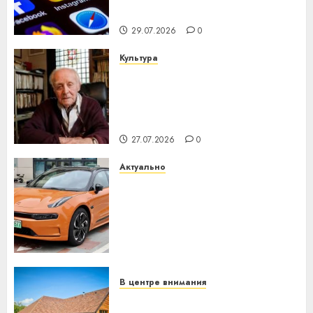
интеллекта
29.07.2026
0
Культура
У Мінску 120 гадоў таму
нарадзіўся Ежы Гедройц —
паслядоўны абаронца
незалежнасці Беларусі
27.07.2026
0
Актуально
Автомобиль как цифровое
устройство: почему
программное обеспечение
становится важнее
механики
23.07.2026
0
В центре внимания
Витебская область за месяц