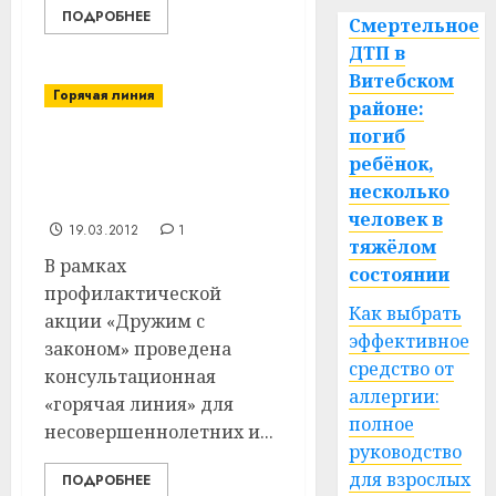
ПОДРОБНЕЕ
Смертельное
ДТП в
Витебском
Горячая линия
районе:
погиб
Загс на связи с
ребёнок,
жителями Витебского
несколько
района
человек в
19.03.2012
1
тяжёлом
В рамках
состоянии
профилактической
Как выбрать
акции «Дружим с
эффективное
законом» проведена
средство от
консультационная
аллергии:
«горячая линия» для
полное
несовершеннолетних и...
руководство
для взрослых
ПОДРОБНЕЕ