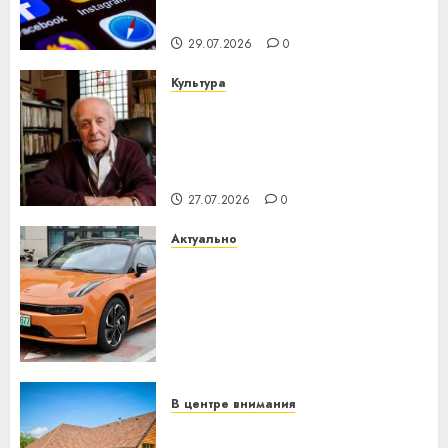
интеллекта
29.07.2026
0
Культура
У Мінску 120 гадоў таму
нарадзіўся Ежы Гедройц —
паслядоўны абаронца
незалежнасці Беларусі
27.07.2026
0
Актуально
Автомобиль как цифровое
устройство: почему
программное обеспечение
становится важнее
механики
23.07.2026
0
В центре внимания
Витебская область за месяц