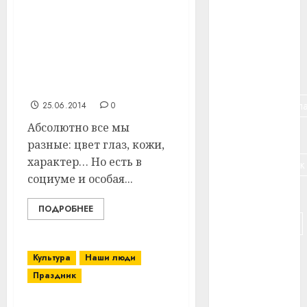
Суражане поделились
#банк
опытом своей
социальной
#беларусь
деятельности с
коллегами из соседних
#бизнес
районов
#брестская_обла
25.06.2014
0
Абсолютно все мы
#германия
разные: цвет глаз, кожи,
характер… Но есть в
#дальнобойщик
социуме и особая...
#деньга
ПОДРОБНЕЕ
#долгожитель
#животное
Культура
Наши люди
Праздник
#зарплата