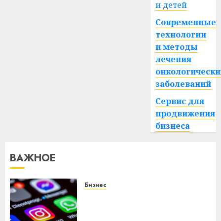
и детей
Современные
технологии
и методы
лечения
онкологически
заболеваний
Сервис для
продвижения
бизнеса
ВАЖНОЕ
Бизнес
Meta и BlackRock вложат $14
млрд в строительство
центра искусственного