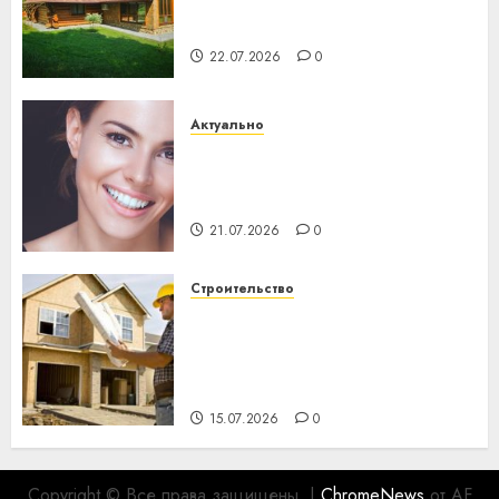
потеряла 13 деревень и
хуторов
22.07.2026
0
Актуально
Здоровье зубов каждый
день: почему профилактика
важнее сложного лечения
21.07.2026
0
Строительство
Идеи подарков к
профессиональному
празднику День строителя
для коллег
15.07.2026
0
Copyright © Все права защищены.
|
ChromeNews
от AF