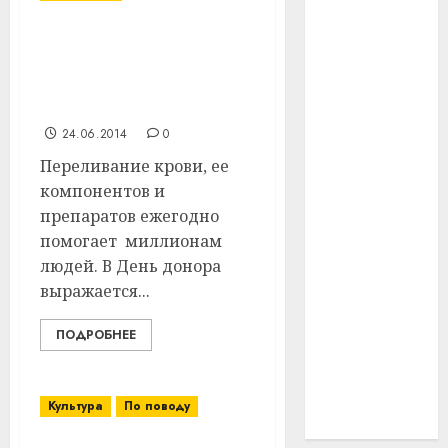
#технологии
Добровольное
безвозмездное
#умер
донорство развивают в
Витебском районе
#учёный
24.06.2014
0
#цена
Переливание крови, ее
компонентов и
Брест
препаратов ежегодно
помогает миллионам
Китай
людей. В День донора
гибель
выражается...
интерьер
ПОДРОБНЕЕ
медицина
Культура
По поводу
спорт