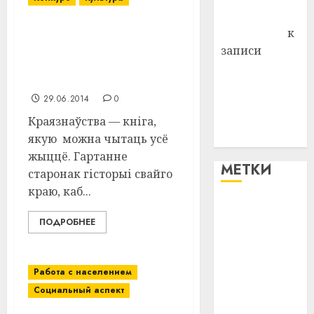
Антонина
Федоровна
к
У аграгарадку Заронава
Віцебскага раёна
записи
прайшоў злёт юных
Поможем
краязнаўцаў
вместе Насте
29.06.2014
0
Питерской
победить
Краязнаўства — кніга,
болезнь
якую можна чытаць усё
жыццё. Гартанне
МЕТКИ
старонак гісторыі свайго
краю, каб...
#blizko
ПОДРОБНЕЕ
#tochka
#авто
Работа с населением
Социальный аспект
#алкоголь