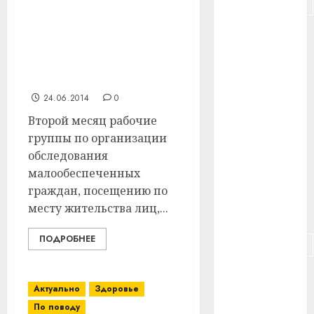
В Витебском районе
#подорожание
обследовали
#польша
малообеспеченных
граждан и лиц,
#путешествие
допускающих насилие в
семье
#работа
24.06.2014
0
Второй месяц рабочие
#россия
группы по организации
#сигарета
обследования
малообеспеченных
#собака
граждан, посещению по
месту жительства лиц,...
#сон
ПОДРОБНЕЕ
#строительство
#сша
Актуально
Здоровье
#телефон
По поводу