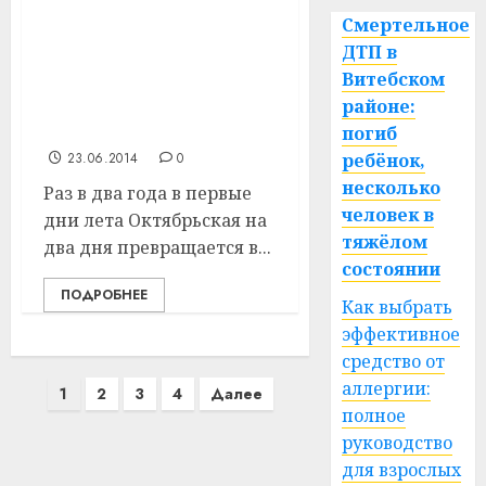
В агрогородке
Смертельное
Октябрьский
ДТП в
Витебского района
Витебском
прошла выставка
«Ярмарка ремесел» и
районе:
пленэр гончаров
погиб
23.06.2014
0
ребёнок,
несколько
Раз в два года в первые
человек в
дни лета Октябрьская на
тяжёлом
два дня превращается в...
состоянии
ПОДРОБНЕЕ
Как выбрать
эффективное
средство от
Пагинация
аллергии:
1
2
3
4
Далее
полное
записей
руководство
для взрослых