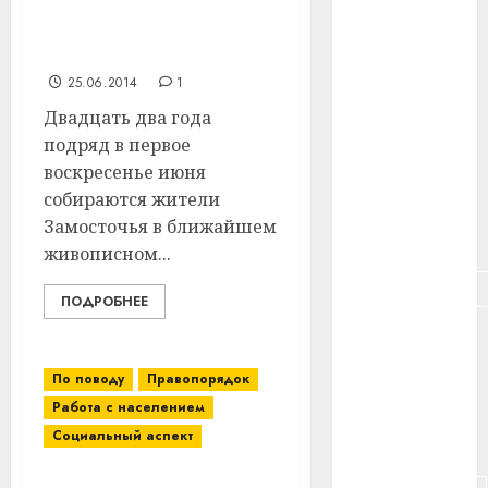
Деревне Замосточье
#здоровье
Витебского района
#ип
исполнилось 140 лет
25.06.2014
1
#кража
Двадцать два года
подряд в первое
#кредит
воскресенье июня
#курс_валют
собираются жители
Замосточья в ближайшем
#налог
живописном...
#недвижимость
ПОДРОБНЕЕ
#новости
компаний
По поводу
Правопорядок
#пенсия
Работа с населением
Социальный аспект
#питание