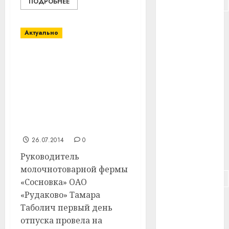
#подорожание
ПОДРОБНЕЕ
#польша
Актуально
#путешествие
Молочнотоварная
#работа
ферма «Сосновка»
Витебского района
#россия
победила в областном
соревновании по
#сигарета
производству молока за
июнь
#собака
26.07.2014
0
#сон
Руководитель
молочнотоварной фермы
#строительство
«Сосновка» ОАО
«Рудаково» Тамара
#сша
Таболич первый день
отпуска провела на
#телефон