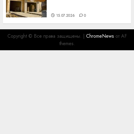
празднику День строителя
для коллег
15.07.2026
0
Copyright © Все права защищены.
|
ChromeNews
от AF
themes.