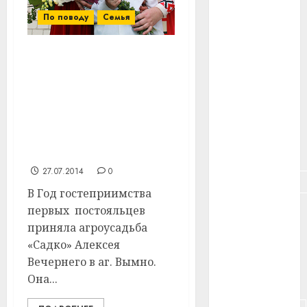
#здоровье
По поводу
Семья
#ип
В Год гостеприимства
#кража
первых постояльцев
#кредит
приняла агроусадьба
«Садко» Алексея
#курс_валют
Вечернего в
агрогородке Вымно
#налог
Витебского района
27.07.2014
0
#недвижимость
В Год гостеприимства
первых постояльцев
#новости
компаний
приняла агроусадьба
«Садко» Алексея
#пенсия
Вечернего в аг. Вымно.
Она...
#питание