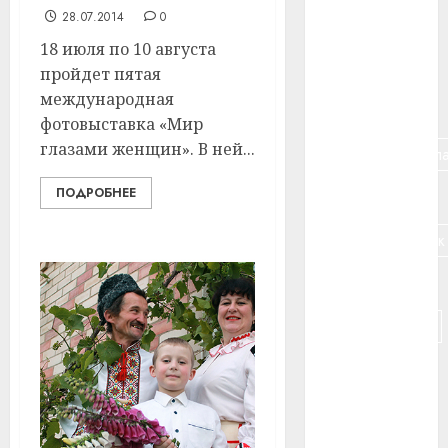
28.07.2014
0
#банк
18 июля по 10 августа
#беларусь
пройдет пятая
международная
#бизнес
фотовыставка «Мир
глазами женщин». В ней...
#брестская_обла
ПОДРОБНЕЕ
#германия
#дальнобойщик
#деньга
#долгожитель
#животное
#зарплата