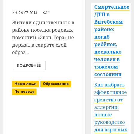
рождение
Смертельное
26.07.2014
1
ДТП в
Витебском
Жители единственного в
районе:
районе поселка родовых
погиб
поместий «Звон-Гора» не
ребёнок,
держат в секрете свой
несколько
образ...
человек в
ПОДРОБНЕЕ
тяжёлом
состоянии
Наши люди
Образование
Как выбрать
По поводу
эффективное
средство от
Преподаватель
аллергии:
аграрного колледжа
полное
Витебского района
руководство
Наталья Журавская
для взрослых
помогает учащимся