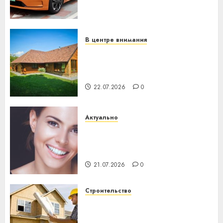
становится важнее
механики
23.07.2026
0
В центре внимания
Витебская область за месяц
потеряла 13 деревень и
хуторов
22.07.2026
0
Актуально
Здоровье зубов каждый
день: почему профилактика
важнее сложного лечения
21.07.2026
0
Строительство
Идеи подарков к
профессиональному