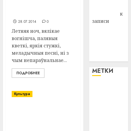
адбылася
Антонина
тэатралізаваная
Федоровна
к
імпрэза
записи
28.07.2014
0
Поможем
Летняя ноч, вялікае
вместе Насте
вогнішча, палявыя
Питерской
кветкі, яркія стужкі,
победить
меладычныя песні, ні з
болезнь
чым непараўнальнае...
МЕТКИ
ПОДРОБНЕЕ
#blizko
Культура
#tochka
На фотовыставке в
#авто
Витебске можно будет
увидеть идеальный
#алкоголь
мир глазами женщины