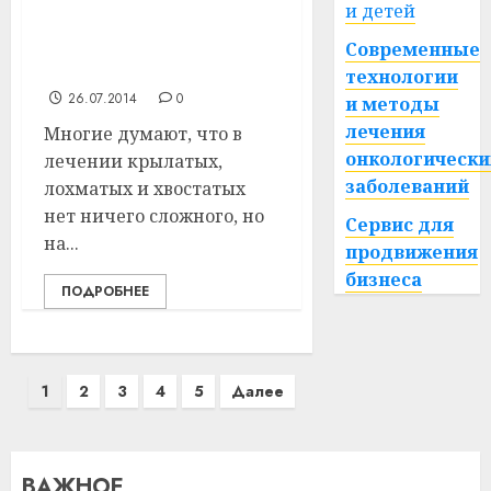
и детей
ветеринарного
отделения постигать
Современные
терапевтические азы
технологии
26.07.2014
0
и методы
лечения
Многие думают, что в
онкологически
лечении крылатых,
заболеваний
лохматых и хвостатых
нет ничего сложного, но
Сервис для
на...
продвижения
бизнеса
ПОДРОБНЕЕ
Пагинация
1
2
3
4
5
Далее
записей
ВАЖНОЕ