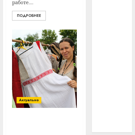
работе....
#технологии
ПОДРОБНЕЕ
#умер
#учёный
#цена
Брест
Китай
гибель
интерьер
Актуально
медицина
Вымершая деревня
спорт
Гора Витебского района
получила второе