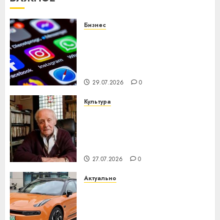
Бизнес
Meta и BlackRock вложат $14
млрд в строительство
центра искусственного
интеллекта
29.07.2026
0
Культура
У Мінску 120 гадоў таму
нарадзіўся Ежы Гедройц —
паслядоўны абаронца
незалежнасці Беларусі
27.07.2026
0
Актуально
Автомобиль как цифровое
устройство: почему
программное обеспечение