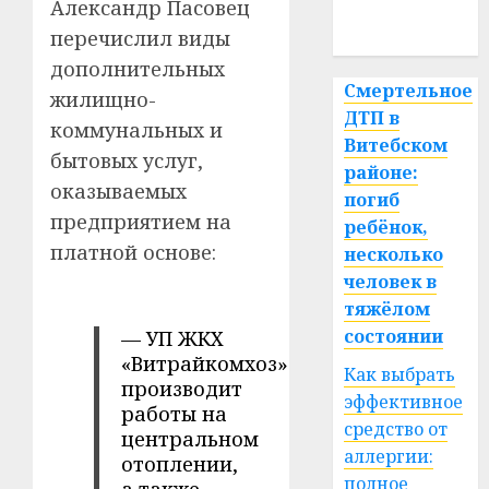
Александр Пасовец
спорт
перечислил виды
дополнительных
Смертельное
жилищно-
ДТП в
коммунальных и
Витебском
бытовых услуг,
районе:
оказываемых
погиб
предприятием на
ребёнок,
платной основе:
несколько
человек в
тяжёлом
состоянии
— УП ЖКХ
«Витрайкомхоз»
Как выбрать
производит
эффективное
работы на
средство от
центральном
аллергии:
отоплении,
полное
а также