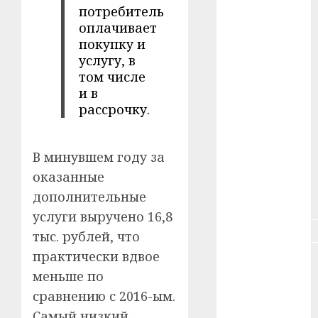
потребитель
#зарплата
оплачивает
покупку и
#здоровье
услугу, в
том числе
#ип
и в
#кража
рассрочку.
#кредит
В минувшем году за
#курс_валют
оказанные
дополнительные
#налог
услуги выручено 16,8
#недвижимость
тыс. рублей, что
практически вдвое
#новости
компаний
меньше по
сравнению с 2016-ым.
#пенсия
Самый низкий