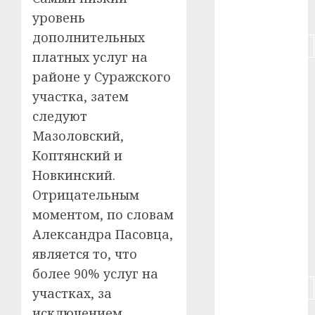
#питание
уровень
дополнительных
#подорожание
платных услуг на
районе у Суражского
#польша
участка, затем
#путешествие
следуют
Мазоловский,
#работа
Коптянский и
#россия
Новкинский.
Отрицательным
#сигарета
моментом, по словам
#собака
Александра Пасовца,
является то, что
#сон
более 90% услуг на
#строительство
участках, за
исключением