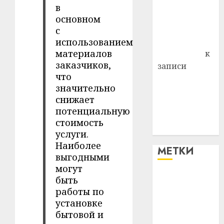
района
в
Владимир
основном
Комаров
с
Антонина
использованием
материалов
Федоровна
к
заказчиков,
записи
что
Поможем
значительно
вместе Насте
снижает
Питерской
потенциальную
победить
стоимость
болезнь
услуги.
Наиболее
МЕТКИ
выгодными
могут
быть
#blizko
работы по
#tochka
установке
бытовой и
#авто