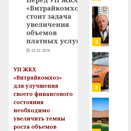
млрд
«Витрайкомхоз»
в
строит
стоит задача
У
центр
Мінску
увеличения
искусс
120
объемов
интел
гадоў
платных услуг
таму
2
29.07.202
нарадз
22.02.2018
Ежы
0
Гедро
Автом
—
как
УП ЖКХ
пасля
цифро
«Витрайкомхоз»
абаро
устрой
для улучшения
незал
почем
3
Белару
прогр
своего финансового
обеспе
состояния
27.07.202
станов
Витебс
необходимо
важне
0
област
увеличить темпы
механ
за
месяц
роста объемов
23.07.202