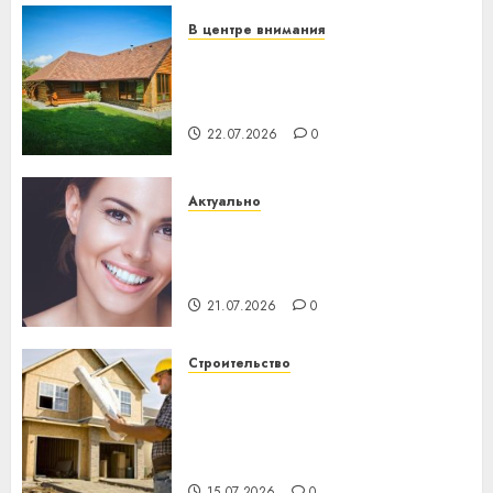
23.07.2026
0
В центре внимания
Витебская область за месяц
потеряла 13 деревень и
хуторов
22.07.2026
0
Актуально
Здоровье зубов каждый
день: почему профилактика
важнее сложного лечения
21.07.2026
0
Строительство
Идеи подарков к
профессиональному
празднику День строителя
для коллег
15.07.2026
0