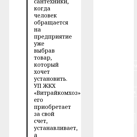
сантехники,
когда
#алкоголь
человек
обращается
#банк
на
предприятие
#беларусь
уже
выбрав
#бизнес
товар,
который
#брестская_обла
хочет
установить.
#германия
УП ЖКХ
#дальнобойщик
«Витрайкомхоз»
его
#деньга
приобретает
за свой
#долгожитель
счет,
устанавливает,
#животное
а