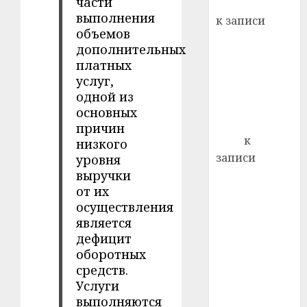
части
Вывоз мусора
22.07.202
день:
выполнения
к записи
почем
0
5
объемов
Ежегодно 1
профи
дополнительных
декабря
важне
платных
отмечается
сложн
услуг,
Всемирный
лечен
одной из
день борьбы
основных
21.07.202
со СПИДом
причин
0
Егор
к
низкого
записи
уровня
выручки
Сладкое дело
от их
по душе —
осуществления
пчеловодство
является
— много лет
дефицит
назад выбрал
оборотных
себе житель
средств.
д. Бибиревка
Услуги
Витебского
выполняются