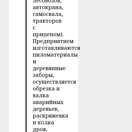
лесовозов,
автокрана,
самосвала,
тракторов
с
прицепом).
Предприятием
изготавливаются
пиломатериалы
и
деревянные
заборы,
осуществляется
обрезка и
валка
аварийных
деревьев,
раскряжевка
и колка
дров,