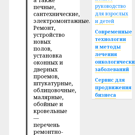
руководство
печные,
сантехнические,
для взрослых
электромонтажные.
и детей
Ремонт,
Современные
устройство
технологии
новых
и методы
полов,
лечения
установка
онкологически
оконных и
дверных
заболеваний
проемов,
Сервис для
штукатурные,
продвижения
облицовочные,
бизнеса
малярные,
обойные и
кровельные
—
перечень
ремонтно-