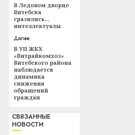
записи
В Ледовом дворце
Предыдущая
Витебска
запись:
сразились…
интеллектуалы
Далее
В УП ЖКХ
Следующая
«Витрайкомхоз»
запись:
Витебского района
наблюдается
динамика
снижения
обращений
граждан
СВЯЗАННЫЕ
НОВОСТИ