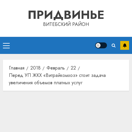
Перейти
ПРИДВИНЬЕ
к
содержимому
ВИТЕБСКИЙ РАЙОН
Основное
меню
Главная
2018
Февраль
22
Перед УП ЖКХ «Витрайкомхоз» стоит задача
увеличения объемов платных услуг
Автом
как
цифро
устрой
почем
3
прогр