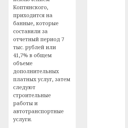
#сша
Коптянского,
#телефон
приходится на
банные, которые
#технологии
составили за
#умер
отчетный период 7
тыс. рублей или
#учёный
41,7% в общем
#цена
объеме
дополнительных
Брест
платных услуг, затем
следуют
Китай
строительные
гибель
работы и
автотранспортные
интерьер
услуги.
медицина